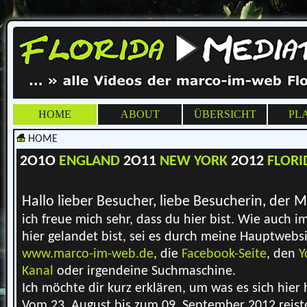
HOME
ABOUT
ÜBERSICHT
PL
HOME
2O1O
ENGLAND
2O11
NEW YORK
2O12
FLORI
Hallo lieber Besucher, liebe Besucherin, der 
ich freue mich sehr, dass du hier bist. Wie auch 
hier gelandet bist, sei es durch meine Hauptwebs
www.marco-im-web.de
, die
Facebook-Seite
, den
Y
Kanal
oder irgendeine Suchmaschine.
Ich möchte dir kurz erklären, um was es sich hier 
Vom 23. August bis zum 09. September 2012 reiste